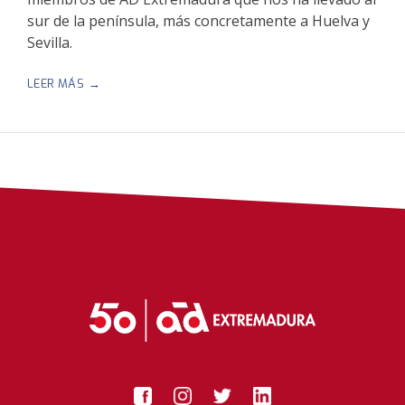
sur de la península, más concretamente a Huelva y
Sevilla.
“VIAJE
LEER MÁS
A
LAS
MINAS
DE
RÍO
TINTO
Y
A
LA
YEGUADA
PERALTA
CON
NUESTROS
CLIENTES”