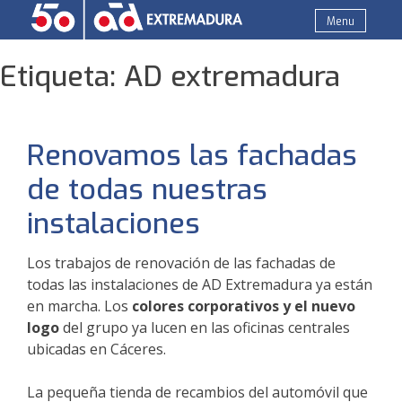
Skip
Menu
to
AD Recambios Extremadura
Venta y distribución de recambio de coches, motos,
content
Etiqueta:
AD extremadura
maquinaria y utillaje de taller. Al servicio del taller
mecánico independiente. AD Grupo Felipe Pariente
Renovamos las fachadas
de todas nuestras
instalaciones
Los trabajos de renovación de las fachadas de
todas las instalaciones de AD Extremadura ya están
en marcha. Los
colores corporativos y el nuevo
logo
del grupo ya lucen en las oficinas centrales
ubicadas en Cáceres.
La pequeña tienda de recambios del automóvil que