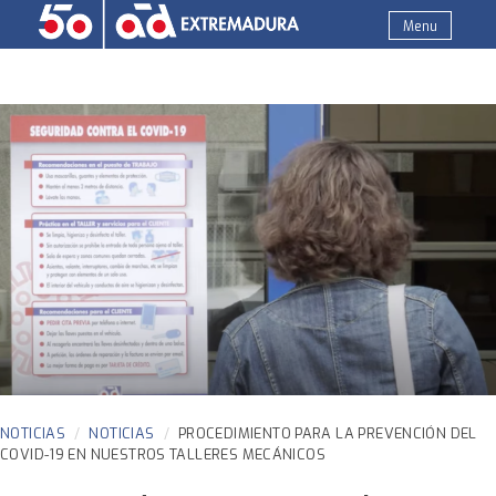
Skip
Menu
to
AD Recambios Extremadura
Venta y distribución de recambio de coches, motos,
content
maquinaria y utillaje de taller. Al servicio del taller
mecánico independiente. AD Grupo Felipe Pariente
NOTICIAS
NOTICIAS
PROCEDIMIENTO PARA LA PREVENCIÓN DEL
COVID-19 EN NUESTROS TALLERES MECÁNICOS