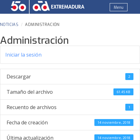
Skip
Menu
to
AD Recambios Extremadura
Venta y distribución de recambio de coches, motos,
content
maquinaria y utillaje de taller. Al servicio del taller
NOTICIAS
ADMINISTRACIÓN
mecánico independiente. AD Grupo Felipe Pariente
Administración
Iniciar la sesión
Descargar
2
Tamaño del archivo
61.45 KB
Recuento de archivos
1
Fecha de creación
14 noviembre, 2018
Última actualización
14 noviembre, 2018